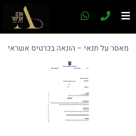
מאסר על תנאי – הונאה בכרטיס אשראי​