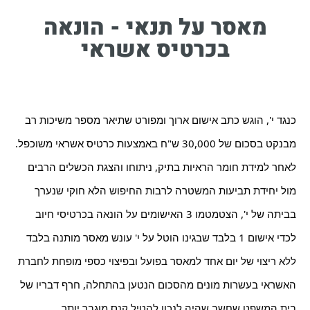
מאסר על תנאי - הונאה
בכרטיס אשראי
כנגד י', הוגש כתב אישום ארוך ומפורט שתיאר מספר משיכות רב 
מבנקט בסכום של 30,000 ש"ח באמצעות כרטיס אשראי משוכפל. 
לאחר למידת חומר הראיות בתיק, ניתוחו והצגת הכשלים הרבים 
מול יחידת תביעות המשטרה לרבות החיפוש הלא חוקי שנערך 
בביתה של י', הצטמטמו 3 האישומים על הונאה בכרטיסי חיוב 
לכדי אישום 1 בלבד שבגינו הוטל על י' עונש מאסר מותנה בלבד 
ללא ריצוי של יום אחד למאסר בפועל ובפיצוי כספי מופחת לחברת 
האשראי בעשרות מונים מהסכום הנטען בהתחלה, חרף דבריו של 
בית המשפט שחשב שהיה לנכון להטיל קנס מוגבר יותר.