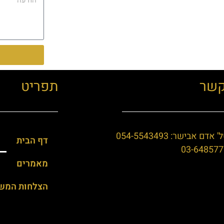
Alternative:
קשר
תפריט
 אדם אבישר: 054-5543493
דף הבית
03-648577
מאמרים
הצלחות המש