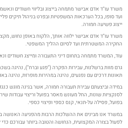
משרד עו"ד אדם אבישר מתמחה בייצוג ובליווי חשודים ונאש
ועד סופו, בכל הערכאות המשפטיות ובפרט בניהול תיקים פלילים
ייצוג פשיעה חמורה.
משרד עו"ד אדם אבישר ילווה אותך, הלקוח באופן נחוש, מקצו
החקירה המשטרתית ועד לסיום ההליך המשפטי.
עוד, המשרד מתמחה בתחום דיני התעבורה ומייצג חשודים ונאש
גרם מוות ברשלנות, עבירות הפקרה ("פגע וברח"), נהיגה בשכ
תאונות דרכים עם נפגעים, נהיגה במהירות מופרזת, נהיגה באור 
במידה וביצעתם עבירת תעבורה חמורה, אשר בגינה מוגש כנגד
לסנקציות שונות, החל מעונש מאסר בפועל וריצוי עבודות שירות
בפועל, פסילה על-תנאי, קנס כספי ופיצוי כספי.
במשרד אנו מבינים את ההשלכות הרבות מהפגיעה האנושה בשלי
לפעול בצורה המקצועית, הנחושה והטובה ביותר עבורכם כדי 